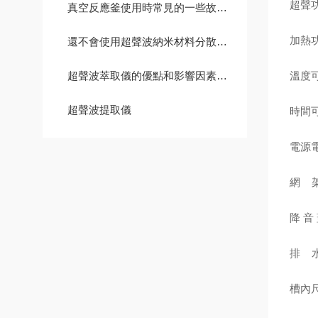
超聲
真空反應釜使用時常見的一些故障解決辦法
加熱
還不會使用超聲波納米材料分散儀？進來看
超聲波萃取儀的優點和影響因素介紹
溫度可
超聲波提取儀
時間可
電源
網 
降 音
排 
槽內尺