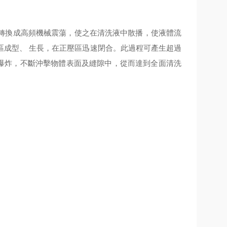
轉換成高頻機械震蕩，使之在清洗液中散播，使液體流
區成型、 生長，在正壓區迅速閉合。此過程可產生超過
串爆炸，不斷沖擊物體表面及縫隙中，從而達到全面清洗