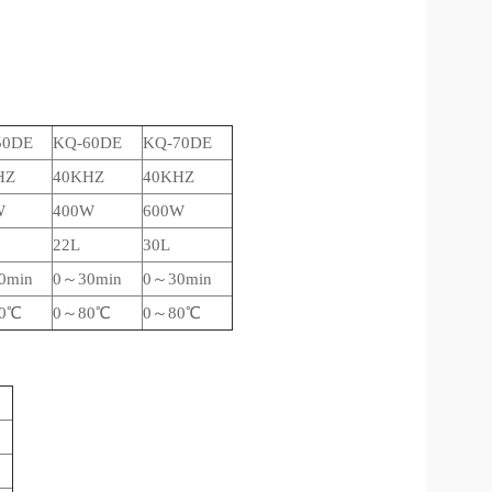
50DE
KQ-60DE
KQ-70DE
HZ
40KHZ
40KHZ
W
400W
600W
22L
30L
0min
0～30min
0～30min
0℃
0～80℃
0～80℃