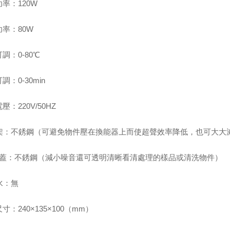
功率：120W
功率：80W
調：0-80℃
調：0-30min
電壓：220V/50HZ
架：不銹鋼（
可避免物件壓在換能器上而使超聲效率降低，也可大大
 蓋：不銹鋼（
減小噪音還可透明清晰看清處理的樣品或清洗物件
）
水：無
寸：240×135×100（mm）