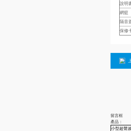
說明
網籃
隔音
保修
留言框
產品：