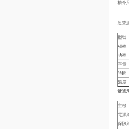
槽外尺
超聲
型號
頻率
功率
容量
時間
溫度
發貨
主機
電源
保險