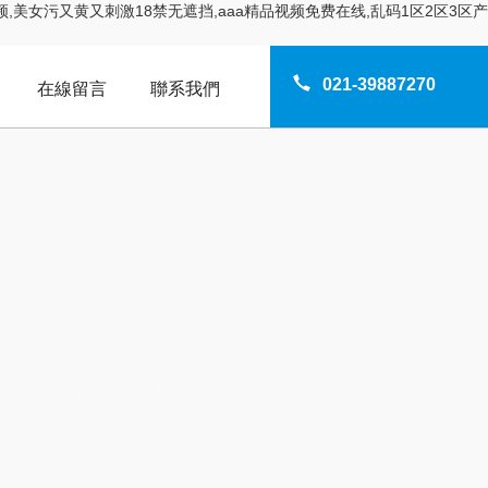
美女污又黄又刺激18禁无遮挡,aaa精品视频免费在线,乱码1区2区3区产
021-39887270
在線留言
聯系我們
TER
-20DE小型超聲波清洗機