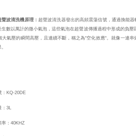
超聲波清洗機
原理：
超聲波清洗器發出的高頻震蕩信號，通過換能器
產生數以萬計的微小氣泡，這些氣泡在超聲波傳播過程中形成的負壓
00個大氣壓的瞬間高壓，且連續不斷，稱之為“空化效應“。就像一連
果。
：
：KQ-20DE
：3L
頻率：40KHZ