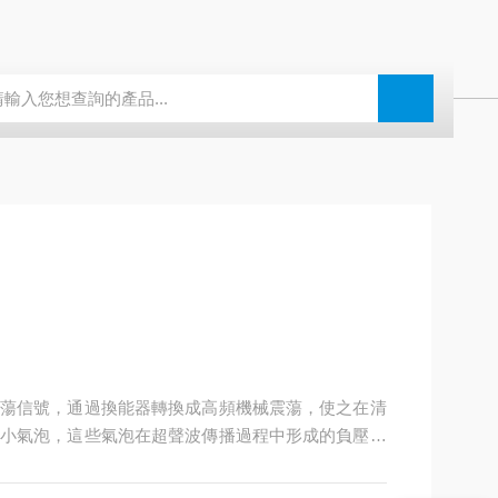
蕩信號，通過換能器轉換成高頻機械震蕩，使之在清
小氣泡，這些氣泡在超聲波傳播過程中形成的負壓區
產生超過1000個大氣壓的瞬間高壓，且連續不斷，稱
擊物體表面及縫隙中，從而達到全面清洗的效果。