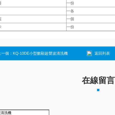
書
一份
一各
蓋
一個
卡
一份
上一個：
KQ-10DE小型數顯超聲波清洗機
返回列表
在線留言